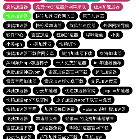
旋风加速器
免费vps加速器外网苹果版
旋风加速度器
快连加速器
快连加速器官网入口
原子加速器
快鸭加速器
快柠檬加速器
旋风加速度器
外网网址导航
软件中心
雷霆加速
狂飙加速器
哔咔漫画
小美
小美vpn
小美加速器
快鸭VPN
快鸭加速器下载官网安卓
银河加速器下载
红海加速器
黑洞海外npv加速梯子
十大免费加速器
ios加速器推荐
免费加速神器vpm
雷霆加速器官网下载
起飞加速器
雷轰官网加速器
雷霆加速版安卓下载
旋风加速度器
风驰加速器
小麦加速器
优途加速器官网
pigcha加速器
快鸭加速app下载官网
原子加速器app下载官网免费
快鸭加速器官网
加速器每日免费
Falemon快柠檬加速器
飞驰加速器
加速器大全
登录ins的免费加速器苹果
雷霆加速下载
加速器免费
啊哈加速器官网下载
spotify加速器
起飞加速器app下载
飞机加速