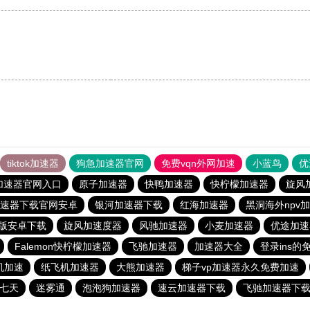
tiktok加速器
狗急加速器官网
免费vqn外网加速
小蓝鸟
优
加速器官网入口
原子加速器
快鸭加速器
快柠檬加速器
旋风
速器下载官网安卓
银河加速器下载
红海加速器
黑洞海外npv
版安卓下载
旋风加速度器
风驰加速器
小麦加速器
优途加速
Falemon快柠檬加速器
飞驰加速器
加速器大全
登录ins
机加速
纸飞机加速器
大熊加速器
梯子vp加速器永久免费加速
p七天
迷雾通
泡泡狗加速器
速云加速器下载
飞驰加速器下