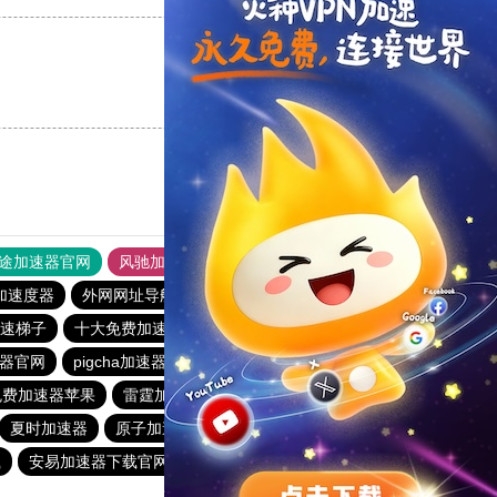
支持
[0]
反对
[0]
途加速器官网
风驰加速器
旋风加速器
加速度器
外网网址导航
软件中心
雷霆加速
狂飙加速器
加速梯子
十大免费加速器
ios加速器推荐
免费加速神器vpm
器官网
pigcha加速器
快鸭加速app下载官网
的免费加速器苹果
雷霆加速下载
加速器免费
夏时加速器
原子加速器
shadow rocket
小鸟加速器
载
安易加速器下载官网最新版2024
小火箭加速器安卓