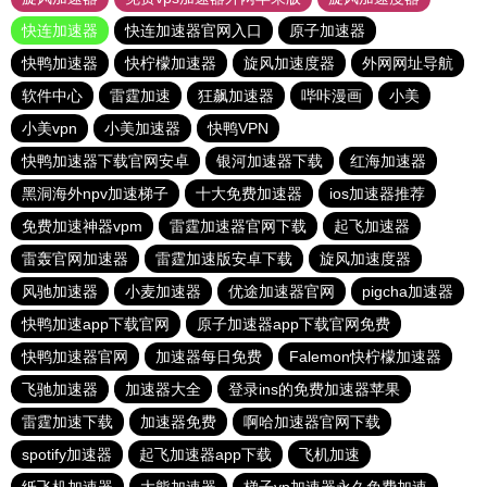
快连加速器
快连加速器官网入口
原子加速器
快鸭加速器
快柠檬加速器
旋风加速度器
外网网址导航
软件中心
雷霆加速
狂飙加速器
哔咔漫画
小美
小美vpn
小美加速器
快鸭VPN
快鸭加速器下载官网安卓
银河加速器下载
红海加速器
黑洞海外npv加速梯子
十大免费加速器
ios加速器推荐
免费加速神器vpm
雷霆加速器官网下载
起飞加速器
雷轰官网加速器
雷霆加速版安卓下载
旋风加速度器
风驰加速器
小麦加速器
优途加速器官网
pigcha加速器
快鸭加速app下载官网
原子加速器app下载官网免费
快鸭加速器官网
加速器每日免费
Falemon快柠檬加速器
飞驰加速器
加速器大全
登录ins的免费加速器苹果
雷霆加速下载
加速器免费
啊哈加速器官网下载
spotify加速器
起飞加速器app下载
飞机加速